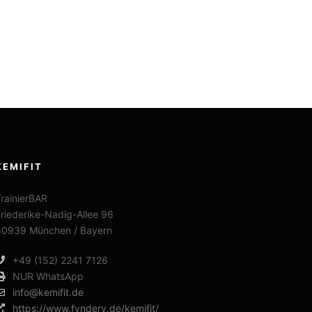
KEMIFIT
rainierBAR
riederike-Nadig-Allee 96
80939 München / Bayern
+49 (152) 2241 7126
NUR WhatsApp
info@kemifit.de
https://www.fyndery.de/kemifit/