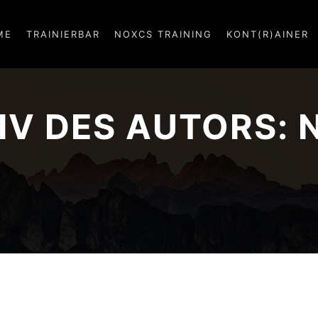
ME
TRAINIERBAR
NOXCS TRAINING
KONT(R)AINER
IV DES AUTORS: